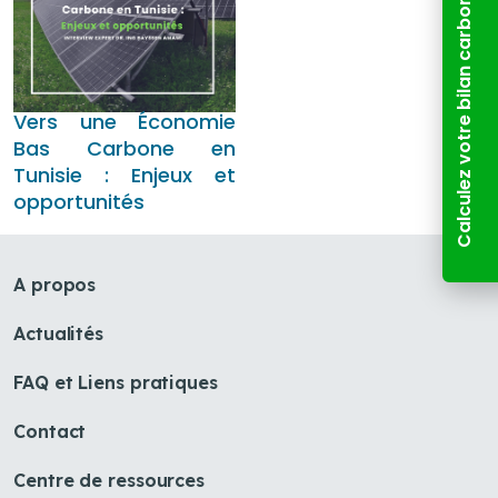
Calculez votre bilan carbone
Vers une Économie
Bas Carbone en
Tunisie : Enjeux et
opportunités
A propos
Actualités
FAQ et Liens pratiques
close
Contact
Bonjour 👋
Comment je peux vous aider ? Posez-moi des 
questions sur :
- Le Plan Solaire Tunisien (PST)
Centre de ressources
- Le Fonds de Transition Energétique (FTE)
- Les programmes Promoisol ou Prosol