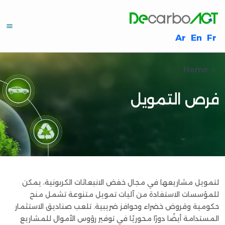
S
k
i
Ar
En
Fr
p
t
o
Home
m
a
i
فرص التمويل
n
c
o
n
t
e
n
t
لتمويل مشاريعها في مجال خفض الانبعاثات الكربونية، يمكن
للمؤسسات الاستفادة من آليات تمويل متنوعة تشمل منح
حكومية وقروض خضراء وحوافز ضريبية. تلعب صناديق الاستثمار
المستدامة أيضًا دورًا محوريًا في توفير رؤوس الأموال للمشاريع