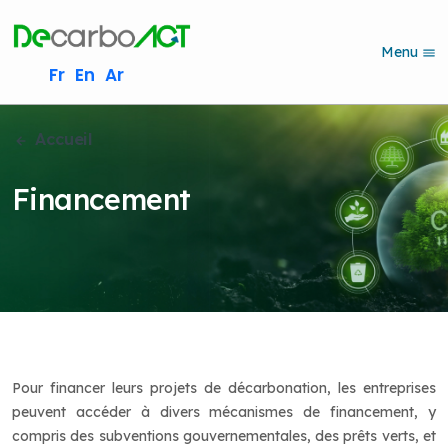
S
k
Menu
i
Fr
En
Ar
p
t
o
Accueil
m
a
i
Financement
n
c
o
n
t
e
n
t
Pour financer leurs projets de décarbonation, les entreprises
peuvent accéder à divers mécanismes de financement, y
compris des subventions gouvernementales, des prêts verts, et