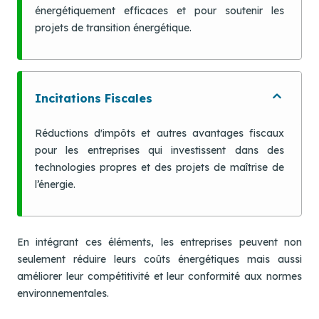
énergétiquement efficaces et pour soutenir les
close
projets de transition énergétique.
Bonjour 👋
Comment je peux vous aider ? Posez-moi des 
questions sur :
- Le Plan Solaire Tunisien (PST)
- Le Fonds de Transition Energétique (FTE)
- Les programmes Promoisol ou Prosol
Incitations Fiscales
Réductions d'impôts et autres avantages fiscaux
pour les entreprises qui investissent dans des
technologies propres et des projets de maîtrise de
l’énergie.
En intégrant ces éléments, les entreprises peuvent non
seulement réduire leurs coûts énergétiques mais aussi
améliorer leur compétitivité et leur conformité aux normes
environnementales.